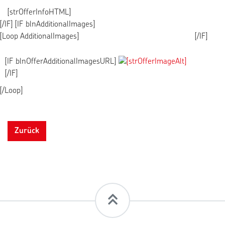
[strOfferInfoHTML]
[/IF] [IF blnAdditionalImages]
[Loop AdditionalImages]
[/IF]
[IF blnOfferAdditionalImagesURL]
[/IF]
[/Loop]
Zurück