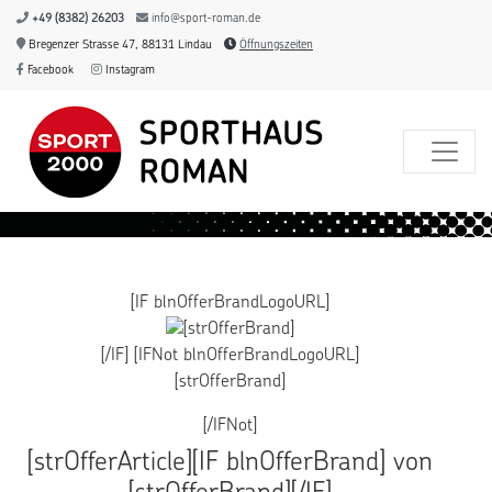
+49 (8382) 26203
info@sport-roman.de
Bregenzer Strasse 47, 88131 Lindau
Öffnungszeiten
Facebook
Instagram
[IF blnOfferBrandLogoURL]
[/IF] [IFNot blnOfferBrandLogoURL]
[strOfferBrand]
[/IFNot]
[strOfferArticle][IF blnOfferBrand] von