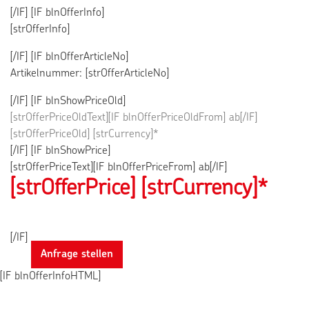
[/IF] [IF blnOfferInfo]
[strOfferInfo]
[/IF] [IF blnOfferArticleNo]
Artikelnummer: [strOfferArticleNo]
[/IF] [IF blnShowPriceOld]
[strOfferPriceOldText][IF blnOfferPriceOldFrom] ab[/IF]
[strOfferPriceOld] [strCurrency]*
[/IF] [IF blnShowPrice]
[strOfferPriceText][IF blnOfferPriceFrom] ab[/IF]
[strOfferPrice]
[strCurrency]*
[/IF]
Anfrage stellen
[IF blnOfferInfoHTML]