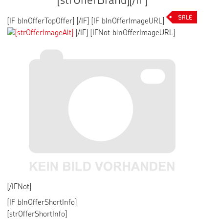
[strOfferBrand][/IF]
[IF blnOfferTopOffer]
[/IF] [IF blnOfferImageURL]
[/IF] [IFNot blnOfferImageURL]
[/IFNot]
[IF blnOfferShortInfo]
[strOfferShortInfo]