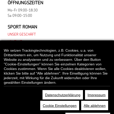
ÖFFNUNGSZEITEN
Mo-Fr 09:00-18:30
Sa 09:00-15:00
SPORT ROMAN
UNSER GESCHÄFT
KONTAKT
Wir setzen Trackingtechnologien, z.B. Cookies, u.a. von
Drittanbietern ein, um Nutzung und Funktionalität unserer
Website zu analysieren und zu verbessern. Über den Button
*Alle Preisangaben gelten inklusive gesetzlichen MwSt. und bei Selbstabholung.
"Cookie-Einstellungen" können Sie einzelnen Kategorien von
Bei Preisen, die mit "UVP" gekennzeichnet sind, handelt es sich um die
Cookies zustimmen. Wenn Sie alle Cookies deaktivieren wollen,
unverbindliche Preisempfehlung des Herstellers/Lieferanten.
klicken Sie bitte auf "Alle ablehnen". Ihre Einwilligung können Sie
jederzeit, mit Wirkung für die Zukunft widerrufen oder Ihre
gewählten Einstellungen ändern.
© Sport Roman
Datenschutzerklärung
Impressum
DATENSCHUTZ
COOKIE EINSTELLUNGEN
IMPRESSUM
Cookie Einstellungen
Alle ablehnen