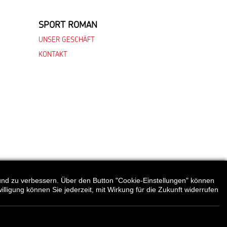
SPORT ROMAN
UNSER GESCHÄFT
KONTAKT
lers/Lieferanten.
n und zu verbessern. Über den Button "Cookie-Einstellungen" können
illigung können Sie jederzeit, mit Wirkung für die Zukunft widerrufen
NSCHUTZ
COOKIE EINSTELLUNGEN
IMPRESSUM