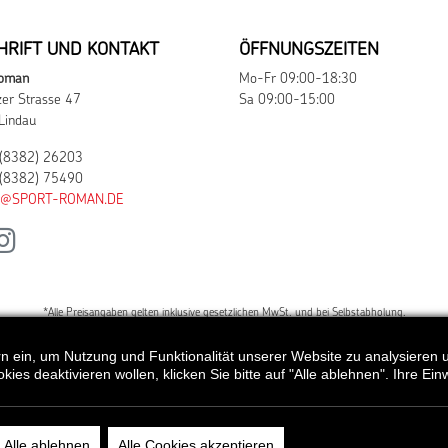
HRIFT UND KONTAKT
ÖFFNUNGSZEITEN
Roman
Mo-Fr 09:00-18:30
er Strasse 47
Sa 09:00-15:00
Lindau
(8382) 26203
(8382) 75490
O@SPORT-ROMAN.DE
*Alle Preisangaben gelten inklusive gesetzlichen MwSt. und bei Selbstabholung.
 mit "UVP" gekennzeichnet sind, handelt es sich um die unverbindliche Preisempfehlung des Herstel
tern ein, um Nutzung und Funktionalität unserer Website zu analysiere
s deaktivieren wollen, klicken Sie bitte auf "Alle ablehnen". Ihre Einw
DATE
Alle ablehnen
Alle Cookies akzeptieren