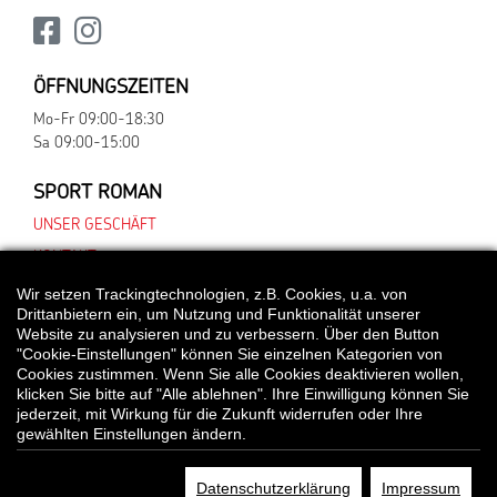
ÖFFNUNGSZEITEN
Mo-Fr 09:00-18:30
Sa 09:00-15:00
SPORT ROMAN
UNSER GESCHÄFT
KONTAKT
Wir setzen Trackingtechnologien, z.B. Cookies, u.a. von
Drittanbietern ein, um Nutzung und Funktionalität unserer
Website zu analysieren und zu verbessern. Über den Button
*Alle Preisangaben gelten inklusive gesetzlichen MwSt. und bei Selbstabholung.
"Cookie-Einstellungen" können Sie einzelnen Kategorien von
Bei Preisen, die mit "UVP" gekennzeichnet sind, handelt es sich um die
Cookies zustimmen. Wenn Sie alle Cookies deaktivieren wollen,
unverbindliche Preisempfehlung des Herstellers/Lieferanten.
klicken Sie bitte auf "Alle ablehnen". Ihre Einwilligung können Sie
jederzeit, mit Wirkung für die Zukunft widerrufen oder Ihre
gewählten Einstellungen ändern.
© Sport Roman
Datenschutzerklärung
Impressum