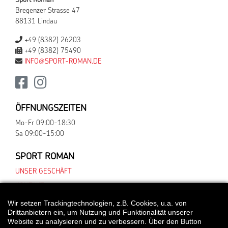
Sport Roman
Bregenzer Strasse 47
88131 Lindau
+49 (8382) 26203
+49 (8382) 75490
INFO@SPORT-ROMAN.DE
ÖFFNUNGSZEITEN
Mo-Fr 09:00-18:30
Sa 09:00-15:00
SPORT ROMAN
UNSER GESCHÄFT
KONTAKT
Wir setzen Trackingtechnologien, z.B. Cookies, u.a. von
Drittanbietern ein, um Nutzung und Funktionalität unserer
Website zu analysieren und zu verbessern. Über den Button